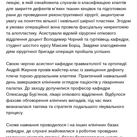
лекцію, в якій ознайомила слухачів із класифікацією клаптів
для закриття дефектів м’яких тканин кінцівок та підготовкою
рани до проведення реконструктивної хірургії, акцентуючи
увагу на поняттях вільної і невільної шкірної пластики. Згодом
в умовах операційної вона провела фасціальну некректомію
та алопластику. Асистували відомій хірургині опікового
відділення доцент Володимир Чорний та гуртківець кафедри,
студент шостого курсу Максим Борщ. Завдяки злагодженим
діям хірургічної бригади операція пройшла успішно.
Своєю чергою асистент кафедри травматології та ортопедії
Андрій Жернов провів майстер-клас із заміщення дефекту
плеча тороко-дорзальним клаптем. Практичний навчальний
день завершився клінічним оглядом пацієнтів у лікарняних
палатах. До заходу долучилися професор кафедри
Олександр Бур’янов, лікарі опікового відділення. Відбулося
фахове обговорення клінічних випадків, під час яких
визначалася тактика та стратегія подальшого лікувального
процесу.
Схоже навчання проводилося і на інших клінічних базах
кафедри, де слухачі знайомилися з роботою провідних