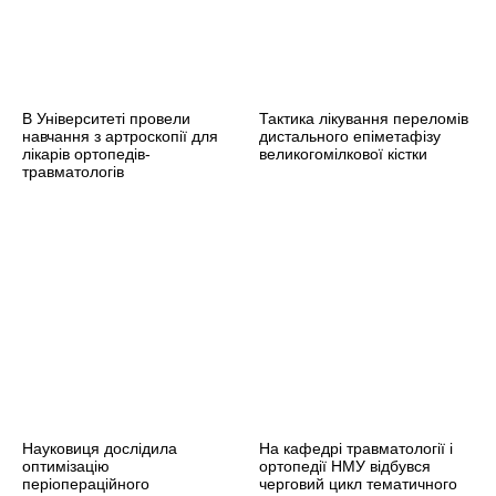
В Університеті провели
Тактика лікування переломів
навчання з артроскопії для
дистального епіметафізу
лікарів ортопедів-
великогомілкової кістки
травматологів
Науковиця дослідила
На кафедрі травматології і
оптимізацію
ортопедії НМУ відбувся
періопераційного
черговий цикл тематичного