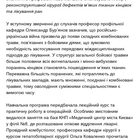
реконструктивної хірургії дефектів м’яких тканин кінцівок
та лікування ран.
У вступному зверненні до слухачів професор профільної
кафедри Олександр Бур’янов зазначив, що російсько-
українська війна призвела до появи складних комбінованих
травм, пов’язаних з бойовими діями, що зумовило
необхідність застосування передових міждисциплінарних
підходів до лікування. У структурі загальної бойової травми
більше половини всіх вогнепальних і мінно-вибухових
поранень кінцівок становлять пошкодження м’яких тканин.
Переважна більшість поранених, які потрапляють до
лікувальних закладів, мають множинні, поєднані і комбіновані
травми, тому оволодіння суміжними спеціальностями є
вимогою часу.
Навчальна програма передбачала лекційний курс та
практичну роботу в операційній. Особливо змістовним
видалося заняття на базі КНП «Медичний центр міста Києва»
у філії №8, де розташоване опікове відділення лікарні.
Провідний комбустіолог, професорка кафедри хірургії з
курсом гепатобіліарної хірургії Ольга Коваленко прочитала