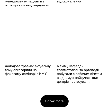
менеджменту пацієнтів з
вдосконалення
інфекційним ендокардитом
Холодова травма: актуальну
Фахівці кафедри
тему обговорили на
травматології та ортопедії
фаховому семінарі в НМУ
побували з робочим візитом
в одному з найсучасніших
центрів протезування
Show more