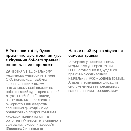
В Університеті відбувся
Навчальний курс з лікування
практично-орієнтований курс
бойової травми
з лікування бойової травми і
29 червня у Національному
вогнепальних переломів
медичному університеті імені
О.О. Богомольця відбудеться
29 червня у Національному
практично-орієнтовний
медичному університеті імені
навчальний курс «Бойова травма.
О.О. Богомольця відбувся
Апарати зовнішньої фіксації в
завершальний у цьому
системі лікування поранених з
навчальному році практично-
вогнепальними переломами».
орієнтований курс, присвячений
лікуванню бойової травми,
вогнепальних переломів із
використанням апаратів
зовнішньої фіксації. Захід
організовано співробітниками
кафедри травматології та
ортопедії Університету спільно із
закладами охорони здоров’я
Збройних Сил України.