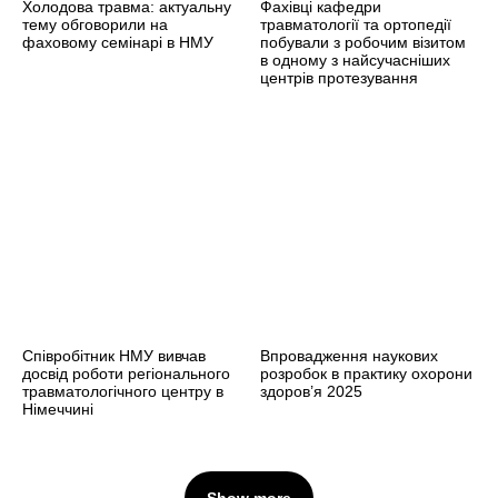
Холодова травма: актуальну
Фахівці кафедри
тему обговорили на
травматології та ортопедії
фаховому семінарі в НМУ
побували з робочим візитом
в одному з найсучасніших
центрів протезування
Співробітник НМУ вивчав
Впровадження наукових
досвід роботи регіонального
розробок в практику охорони
травматологічного центру в
здоров’я 2025
Німеччині
Show more