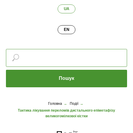
UA
EN
Пошук
Головна
→
Події
→
Тактика лікування переломів дистального епіметафізу
великогомілкової кістки