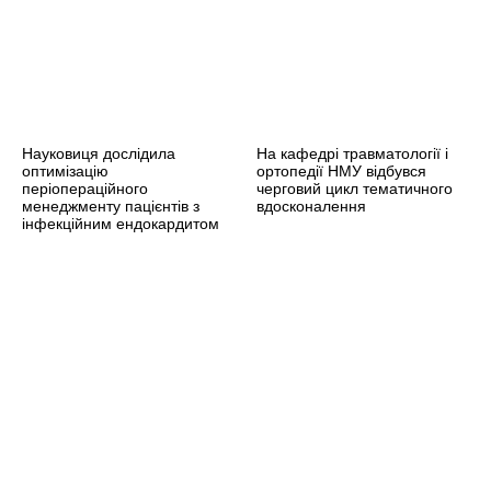
Науковиця дослідила
На кафедрі травматології і
оптимізацію
ортопедії НМУ відбувся
періопераційного
черговий цикл тематичного
менеджменту пацієнтів з
вдосконалення
інфекційним ендокардитом