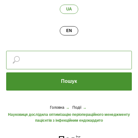
UA
EN
Пошук
Головна
→
Події
→
Науковиця дослідила оптимізацію періопераційного менеджменту
пацієнтів з інфекційним ендокардито