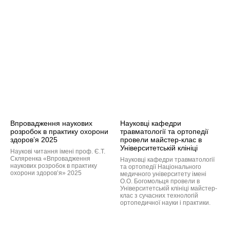
Впровадження наукових
Науковці кафедри
розробок в практику охорони
травматології та ортопедії
здоров’я 2025
провели майстер-клас в
Університетській клініці
Наукові читання імені проф. Є.Т.
Скляренка «Впровадження
Науковці кафедри травматології
наукових розробок в практику
та ортопедії Національного
охорони здоров’я» 2025
медичного університету імені
О.О. Богомольця провели в
Університетській клініці майстер-
клас з сучасних технологій
ортопедичної науки і практики.