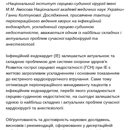
«Національний інститут серцево-судинної хірургії імені
М.М.
Амосова Національної академії медичних наук України»
Ганни Колтунової. Дослідження, присвячене тактиці
періопераційного ведення хворих на інфекційний
ендокардит, ускладнений серцево-судинною
недостатністю, вважається одним із найбільш складних і
актуальних проблем сучасної кардіохірургії та
анестезіології.
Інфекційний ендокардит (IE) залишається актуальною та
складною проблемою для системи охорони здоров’я.
Розвиток гострої серцевої недостатності (ГСН) при IE є
життєво загрозливим ускладненням і основним показанням
до екстреного кардіохірургічного втручання. Саме тому
оптимізація періопераційного менеджменту пацієнтів з
інфекційним ендокардитом, перебіг якого ускладнюється
серцево-судинною недостатністю, на сьогодні залишається
однією із найбільш складних і актуальних проблем сучасної
кардіохірургії та анестезіології.
Обґрунтованість та достовірність наукових досліджень,
висновків і рекомендацій, сформованих у дисертаційній