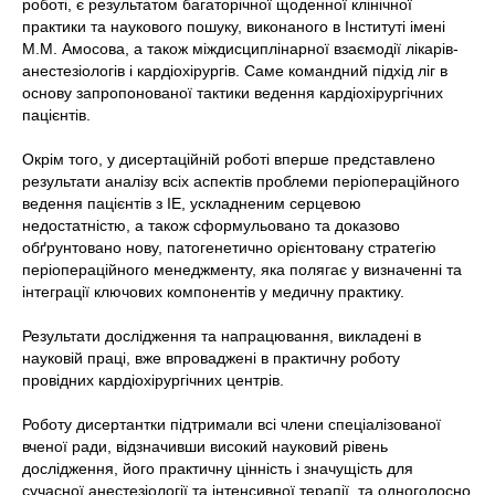
роботі, є результатом багаторічної щоденної клінічної
практики та наукового пошуку, виконаного в Інституті імені
М.М. Амосова, а також міждисциплінарної взаємодії лікарів-
анестезіологів і кардіохірургів. Саме командний підхід ліг в
основу запропонованої тактики ведення кардіохірургічних
пацієнтів.
Окрім того, у дисертаційній роботі вперше представлено
результати аналізу всіх аспектів проблеми періопераційного
ведення пацієнтів з IE, ускладненим серцевою
недостатністю, а також сформульовано та доказово
обґрунтовано нову, патогенетично орієнтовану стратегію
періопераційного менеджменту, яка полягає у визначенні та
інтеграції ключових компонентів у медичну практику.
Результати дослідження та напрацювання, викладені в
науковій праці, вже впроваджені в практичну роботу
провідних кардіохірургічних центрів.
Роботу дисертантки підтримали всі члени спеціалізованої
вченої ради, відзначивши високий науковий рівень
дослідження, його практичну цінність і значущість для
сучасної анестезіології та інтенсивної терапії, та одноголосно