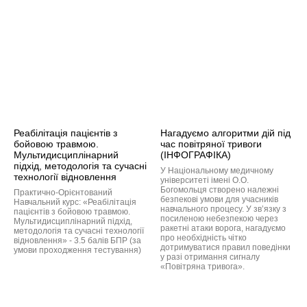
Реабілітація пацієнтів з
Нагадуємо алгоритми дій під
бойовою травмою.
час повітряної тривоги
Мультидисциплінарний
(ІНФОГРАФІКА)
підхід, методологія та сучасні
У Національному медичному
технології відновлення
університеті імені О.О.
Богомольця створено належні
Практично-Орієнтований
безпекові умови для учасників
Навчальний курс: «Реабілітація
навчального процесу. У зв’язку з
пацієнтів з бойовою травмою.
посиленою небезпекою через
Мультидисциплінарний підхід,
ракетні атаки ворога, нагадуємо
методологія та сучасні технології
про необхідність чітко
відновлення» - 3.5 балів БПР (за
дотримуватися правил поведінки
умови проходження тестування)
у разі отримання сигналу
«Повітряна тривога».