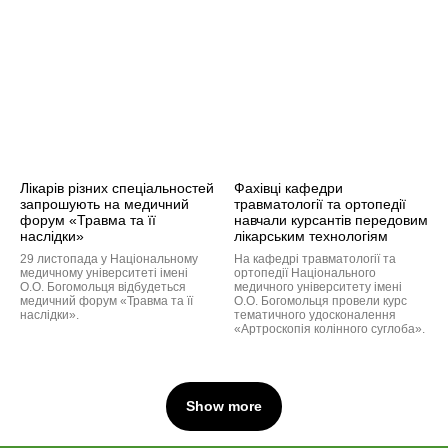
Лікарів різних спеціальностей
Фахівці кафедри
запрошують на медичний
травматології та ортопедії
форум «Травма та її
навчали курсантів передовим
наслідки»
лікарським технологіям
29 листопада у Національному
На кафедрі травматології та
медичному університеті імені
ортопедії Національного
О.О. Богомольця відбудеться
медичного університету імені
медичний форум «Травма та її
О.О. Богомольця провели курс
наслідки».
тематичного удосконалення
«Артроскопія колінного суглоба».
Show more