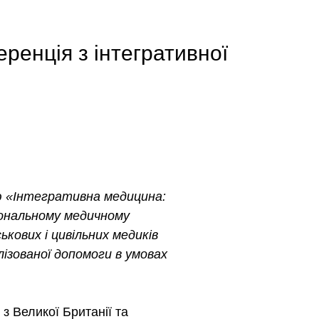
ренція з інтегративної
ю «Інтегративна медицина:
іональному медичному
ькових і цивільних медиків
лізованої допомоги в умовах
з Великої Британії та