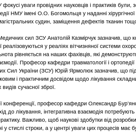
фокусі уваги провідних науковців і практиків були, 
едії НМУ імені О.О. Богомольця у наданні хірургічно
магістральних судин, заміщення дефектів тканин тощ
Медичних сил ЗСУ Анатолій Казмірчук зазначив, що 
еї реалізовуються у реаліях вітчизняної системи охор
ьнота рівняється на наших фахівців, які демонструют
аємодії. Професор кафедри травматології і ортопедії
х Сил України (ЗСУ) Юрій Ярмолюк зазначив, що під
уковим і практичним досвідом щодо лікування складни
 видів сучасної зброї.
ї конференції, професор кафедри Олександр Бур’ян
ід до лікування, інтегративна взаємодія потребуют
 практику. Важливо, щоб наукові здобутки від розробки
 у стислі строки, а у центрі уваги цих процесів має бу