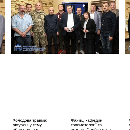
Холодова травма:
Фахівці кафедри
актуальну тему
травматології та
обговорили на
ортопедії побували з