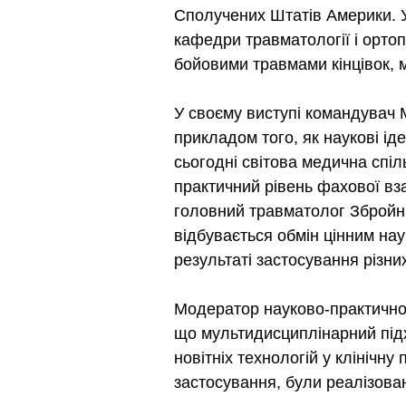
Сполучених Штатів Америки. У 
кафедри травматології і ортоп
бойовими травмами кінцівок, 
У своєму виступі командувач 
прикладом того, як наукові ід
сьогодні світова медична спіл
практичний рівень фахової вз
головний травматолог Збройни
відбувається обмін цінним на
результаті застосування різних
Модератор науково-практично
що мультидисциплінарний підх
новітніх технологій у клінічну
застосування, були реалізовані