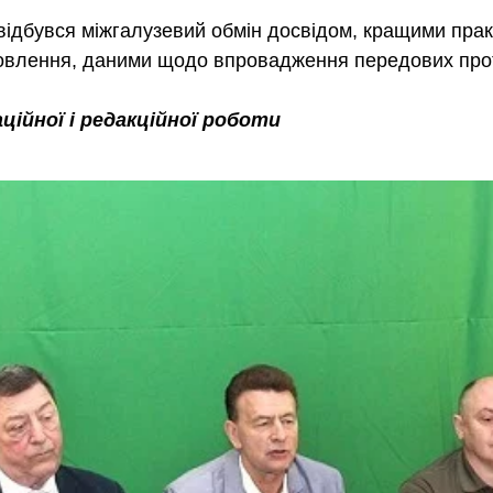
відбувся міжгалузевий обмін досвідом, кращими прак
новлення, даними щодо впровадження передових про
ційної і редакційної роботи