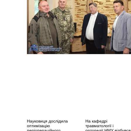
Науковиця дослідила
На кафедрі
оптимізацію
травматології і
періопераційного
ортопедії НМУ відбувся