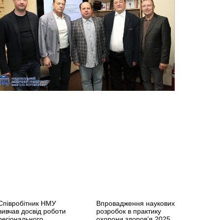
Співробітник НМУ
Впровадження наукових
вивчав досвід роботи
розробок в практику
регіонального
охорони здоров’я 2025