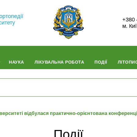
ортопедії
+380 
ситету
м. Ки
НАУКА
ЛІКУВАЛЬНА РОБОТА
ПОДІЇ
ЛІТОПИС
іверситеті відбулася практично-орієнтована конференці
Події