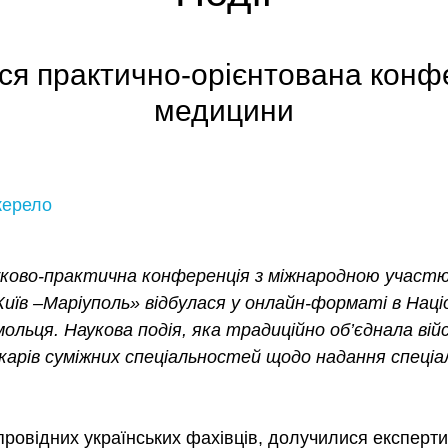
ася практично-орієнтована конфе
медицини
ерело
уково-практична конференція з міжнародною участ
иїв –Маріуполь» відбулася у онлайн-форматі в Нац
ольця. Наукова подія, яка традиційно об’єднала війс
лікарів суміжних спеціальностей щодо надання спеціа
провідних українських фахівців, долучилися експерти 