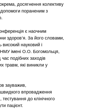
зокрема, досягнення колективу
ї допомоги пораненим з
о.
конференція є наочним
они здоров’я. За його словами,
ь високий науковий і
 НМУ імені О.О. Богомольця,
 час подібних заходів
х травм, які виникли у
ов зауважив,
ь швидкого впровадження
, тестування до клінічного
ти пацієнт.