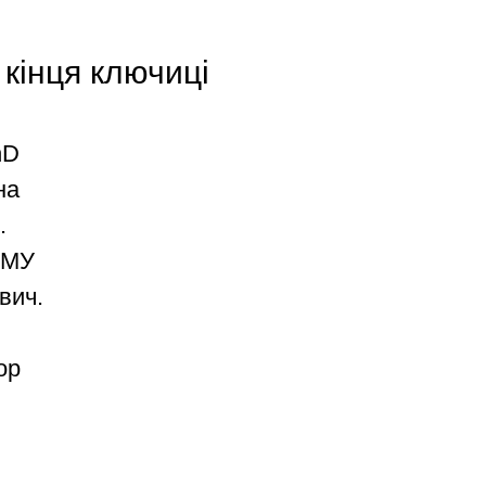
 кінця ключиці
hD
на
.
НМУ
вич.
ор