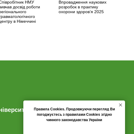
Співробітник НМУ
Впровадження наукових
вивчав досвід роботи
розробок в практику
регіонального
охорони здоров’я 2025
травматологічного
центру в Німеччині
іверситету імені О.
Правила Cookies
. Продовжуючи перегляд Ви
погоджуєтесь з правилами Cookies згідно
чинного законодавства України
ПОГОДЖУЮСЬ