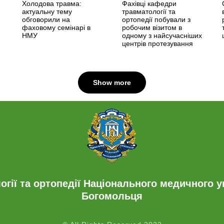
Холодова травма:
Фахівці кафедри
актуальну тему
травматології та
обговорили на
ортопедії побували з
фаховому семінарі в
робочим візитом в
НМУ
одному з найсучасніших
центрів протезування
Show more
гії та ортопедії Національного медичного ун
Богомольця