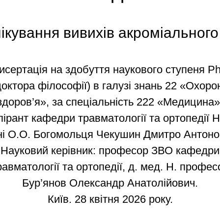
ікування вивихів акроміального
исертація на здобуття наукового ступеня P
доктора філософії) в галузі знань 22 «Охоро
здоров’я», за спеціальність 222 «Медицина»
пірант кафедри травматології та ортопедії 
ні О.О. Богомольця Чекушин Дмитро Антоно
Науковий керівник: професор ЗВО кафедри
равматології та ортопедії, д. мед. Н. профес
Бур’янов Олександр Анатолійович.
Київ. 28 квітня 2026 року.