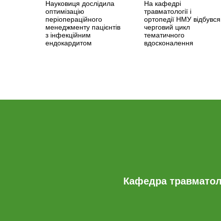
Науковиця дослідила
На кафедрі
оптимізацію
травматології і
періопераційного
ортопедії НМУ відбувся
менеджменту пацієнтів
черговий цикл
з інфекційним
тематичного
ендокардитом
вдосконалення
Кафедра травматоло