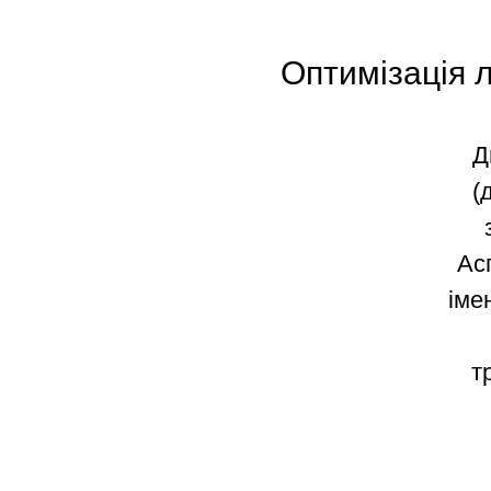
Оптимізація л
Д
(
Ас
іме
т