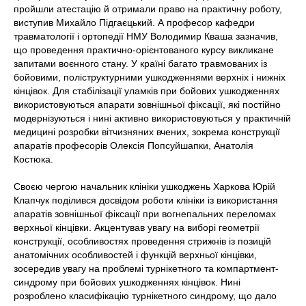
пройшли атестацію й отримали право на практичну роботу,
виступив Михайло Підгаєцький. А професор кафедри
травматології і ортопедії НМУ Володимир Кваша зазначив,
що проведення практично-орієнтованого курсу викликане
запитами воєнного стану. У країні багато травмованих із
бойовими, поліструктурними ушкодженнями верхніх і нижніх
кінцівок. Для стабілізації уламків при бойових ушкодженнях
використовуються апарати зовнішньої фіксації, які постійно
модернізуються і нині активно використовуються у практичній
медицині розробки вітчизняних вчених, зокрема конструкції
апаратів професорів Олексія Попсуйшапки, Анатолія
Костюка.
Своєю чергою начальник клініки ушкоджень Харкова Юрій
Клапчук поділився досвідом роботи клініки із використання
апаратів зовнішньої фіксації при вогнепальних переломах
верхньої кінцівки. Акцентував увагу на виборі геометрії
конструкції, особливостях проведення стрижнів із позицій
анатомічних особливостей і функцій верхньої кінцівки,
зосередив увагу на проблемі турнікетного та компартмент-
синдрому при бойових ушкодженнях кінцівок. Нині
розроблено класифікацію турнікетного синдрому, що дало