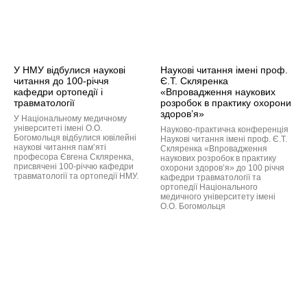
У НМУ відбулися наукові
Наукові читання імені проф.
читання до 100-річчя
Є.Т. Скляренка
кафедри ортопедії і
«Впровадження наукових
травматології
розробок в практику охорони
здоров’я»
У Національному медичному
університеті імені О.О.
Науково-практична конференція
Богомольця відбулися ювілейні
Наукові читання імені проф. Є.Т.
наукові читання пам’яті
Скляренка «Впровадження
професора Євгена Скляренка,
наукових розробок в практику
присвячені 100-річчю кафедри
охорони здоров’я» до 100 річчя
травматології та ортопедії НМУ.
кафедри травматології та
ортопедії Національного
медичного університету імені
О.О. Богомольця