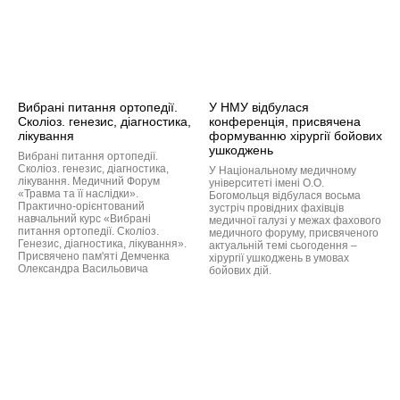
Вибрані питання ортопедії.
У НМУ відбулася
Сколіоз. генезис, діагностика,
конференція, присвячена
лікування
формуванню хірургії бойових
ушкоджень
Вибрані питання ортопедії.
Сколіоз. генезис, діагностика,
У Національному медичному
лікування. Медичний Форум
університеті імені О.О.
«Травма та її наслідки».
Богомольця відбулася восьма
Практично-орієнтований
зустріч провідних фахівців
навчальний курс «Вибрані
медичної галузі у межах фахового
питання ортопедії. Сколіоз.
медичного форуму, присвяченого
Генезис, діагностика, лікування».
актуальній темі сьогодення –
Присвячено пам'яті Демченка
хірургії ушкоджень в умовах
Олександра Васильовича
бойових дій.