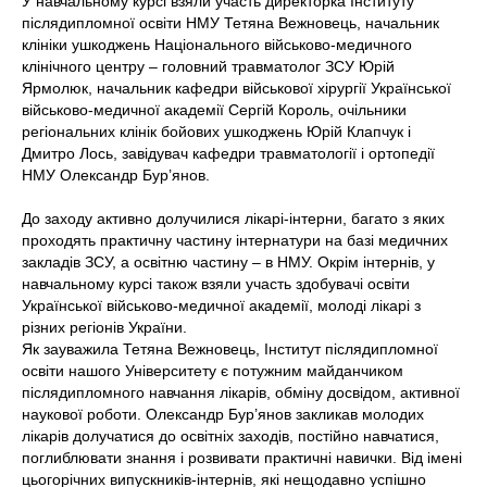
У навчальному курсі взяли участь директорка Інституту
післядипломної освіти НМУ Тетяна Вежновець, начальник
клініки ушкоджень Національного військово-медичного
клінічного центру – головний травматолог ЗСУ Юрій
Ярмолюк, начальник кафедри військової хірургії Української
військово-медичної академії Сергій Король, очільники
регіональних клінік бойових ушкоджень Юрій Клапчук і
Дмитро Лось, завідувач кафедри травматології і ортопедії
НМУ Олександр Бур’янов.
До заходу активно долучилися лікарі-інтерни, багато з яких
проходять практичну частину інтернатури на базі медичних
закладів ЗСУ, а освітню частину – в НМУ. Окрім інтернів, у
навчальному курсі також взяли участь здобувачі освіти
Української військово-медичної академії, молоді лікарі з
різних регіонів України.
Як зауважила Тетяна Вежновець, Інститут післядипломної
освіти нашого Університету є потужним майданчиком
післядипломного навчання лікарів, обміну досвідом, активної
наукової роботи. Олександр Бур’янов закликав молодих
лікарів долучатися до освітніх заходів, постійно навчатися,
поглиблювати знання і розвивати практичні навички. Від імені
цьогорічних випускників-інтернів, які нещодавно успішно