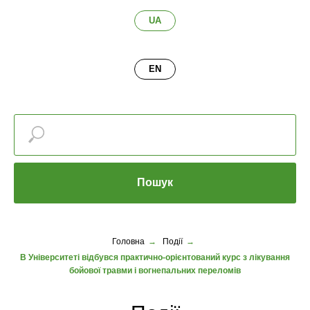
UA
EN
Пошук
Головна
→
Події
→
В Університеті відбувся практично-орієнтований курс з лікування
бойової травми і вогнепальних переломів