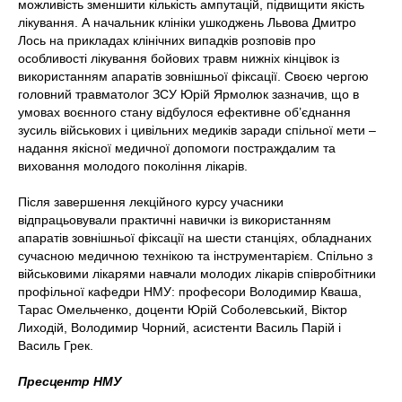
можливість зменшити кількість ампутацій, підвищити якість
лікування. А начальник клініки ушкоджень Львова Дмитро
Лось на прикладах клінічних випадків розповів про
особливості лікування бойових травм нижніх кінцівок із
використанням апаратів зовнішньої фіксації. Своєю чергою
головний травматолог ЗСУ Юрій Ярмолюк зазначив, що в
умовах воєнного стану відбулося ефективне об’єднання
зусиль військових і цивільних медиків заради спільної мети –
надання якісної медичної допомоги постраждалим та
виховання молодого покоління лікарів.
Після завершення лекційного курсу учасники
відпрацьовували практичні навички із використанням
апаратів зовнішньої фіксації на шести станціях, обладнаних
сучасною медичною технікою та інструментарієм. Спільно з
військовими лікарями навчали молодих лікарів співробітники
профільної кафедри НМУ: професори Володимир Кваша,
Тарас Омельченко, доценти Юрій Соболевський, Віктор
Лиходій, Володимир Чорний, асистенти Василь Парій і
Василь Грек.
Пресцентр НМУ