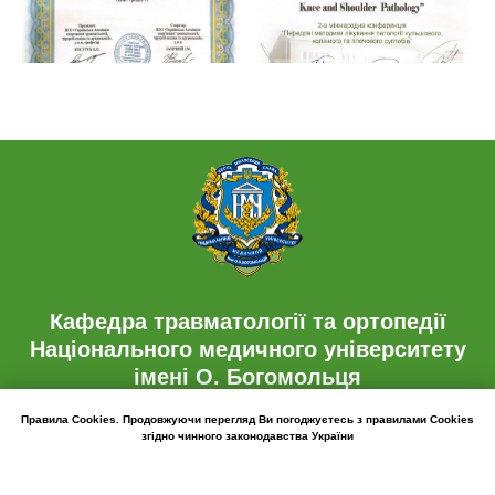
Кафедра травматології та ортопедії
Національного медичного університету
імені О. Богомольця
Правила Cookies
. Продовжуючи перегляд Ви погоджуєтесь з правилами Cookies
згідно чинного законодавства України
© All Rights Reserved 2022
kaftraum@ukr.net
ПОГОДЖУЮСЬ