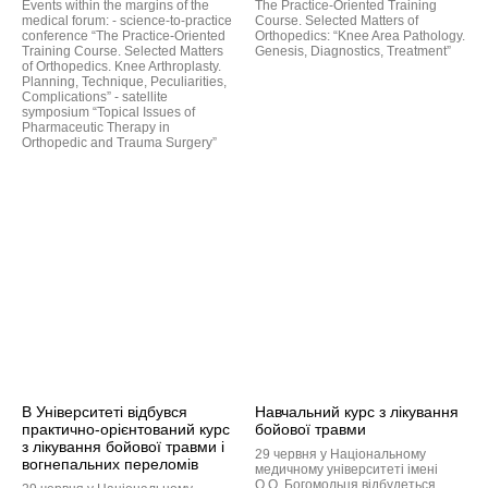
Events within the margins of the
The Practice-Oriented Training
medical forum: - science-to-practice
Course. Selected Matters of
conference “The Practice-Oriented
Orthopedics: “Knee Area Pathology.
Training Course. Selected Matters
Genesis, Diagnostics, Treatment”
of Orthopedics. Knee Arthroplasty.
Planning, Technique, Peculiarities,
Complications” - satellite
symposium “Topical Issues of
Pharmaceutic Therapy in
Orthopedic and Trauma Surgery”
В Університеті відбувся
Навчальний курс з лікування
практично-орієнтований курс
бойової травми
з лікування бойової травми і
29 червня у Національному
вогнепальних переломів
медичному університеті імені
О.О. Богомольця відбудеться