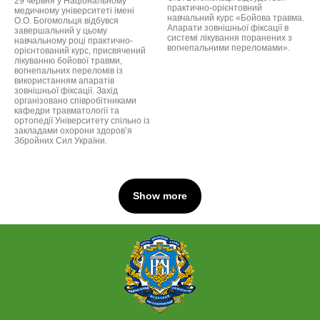
29 червня у Національному
практично-орієнтовний
медичному університеті імені
навчальний курс «Бойова травма.
О.О. Богомольця відбувся
Апарати зовнішньої фіксації в
завершальний у цьому
системі лікування поранених з
навчальному році практично-
вогнепальними переломами».
орієнтований курс, присвячений
лікуванню бойової травми,
вогнепальних переломів із
використанням апаратів
зовнішньої фіксації. Захід
організовано співробітниками
кафедри травматології та
ортопедії Університету спільно із
закладами охорони здоров’я
Збройних Сил України.
Show more