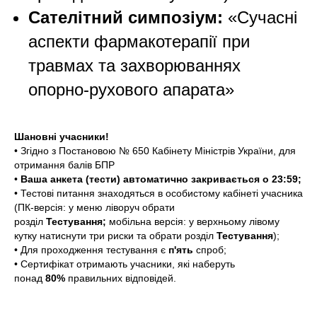
Сателітний симпозіум:
«Сучасні
аспекти фармакотерапії при
травмах та захворюваннях
опорно-рухового апарата»
Шановні учасники!
• Згідно з Постановою № 650 Кабінету Міністрів України, для
отримання балів БПР
•
Ваша анкета (тести) автоматично закривається о 23:59;
• Тестові питання знаходяться в особистому кабінеті учасника
(ПК-версія: у меню ліворуч обрати
розділ
Тестування;
мобільна версія: у верхньому лівому
кутку натиснути три риски та обрати розділ
Тестування
);
• Для проходження тестування є
п'ять
спроб;
• Сертифікат отримають учасники, які наберуть
понад
80%
правильних відповідей.