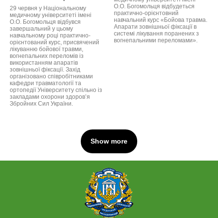
О.О. Богомольця відбудеться
29 червня у Національному
практично-орієнтовний
медичному університеті імені
навчальний курс «Бойова травма.
О.О. Богомольця відбувся
Апарати зовнішньої фіксації в
завершальний у цьому
системі лікування поранених з
навчальному році практично-
вогнепальними переломами».
орієнтований курс, присвячений
лікуванню бойової травми,
вогнепальних переломів із
використанням апаратів
зовнішньої фіксації. Захід
організовано співробітниками
кафедри травматології та
ортопедії Університету спільно із
закладами охорони здоров’я
Збройних Сил України.
Show more