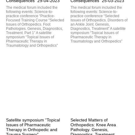
Consequences” 29-04-2023
Consequences” 25-03-2023
The medical forum included the
The medical forum included the
following events: Science-to-
following events: Science-to-
practice conference “Practice-
practice conference “Selected
Focused Training Course “Selected
Issues of Orthopedics. Disorders of
Issues of Orthopedics. Foot
an Ankle Joint. Genesis,
Pathologies. Genesis, Diagnostics,
Diagnostics, Treatment” A satellite
Treatment. Part 1” A satellite
symposium “Topical Issues of
symposium “Topical Issues of
Pharmaceutic Therapy in
Pharmaceutic Therapy in
Traumatology and Orthopedics”
Traumatology and Orthopedics”
Satellite symposium “Topical
Selected Matters of
Issues of Pharmaceutic
Orthopedics: Knee Area
Therapy in Orthopedic and
Pathology. Genesis,
Trauma Surgery”
Diagnostics, Treatment