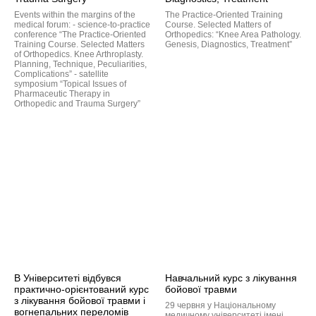
Events within the margins of the
The Practice-Oriented Training
medical forum: - science-to-practice
Course. Selected Matters of
conference “The Practice-Oriented
Orthopedics: “Knee Area Pathology.
Training Course. Selected Matters
Genesis, Diagnostics, Treatment”
of Orthopedics. Knee Arthroplasty.
Planning, Technique, Peculiarities,
Complications” - satellite
symposium “Topical Issues of
Pharmaceutic Therapy in
Orthopedic and Trauma Surgery”
В Університеті відбувся
Навчальний курс з лікування
практично-орієнтований курс
бойової травми
з лікування бойової травми і
29 червня у Національному
вогнепальних переломів
медичному університеті імені