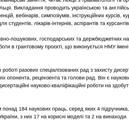
емінарські заняття, читає лекції з травматології та 
ольця. Викладання проводить українською та англійс
нцій, вебінарів, симпозіумів, інструкційних курсів, 
для студентів, лікарів-інтернів, аспірантів та курсант
тивно-пошукових, господарських та держбюджетних на
боти в грантовому проєкті, що виконується НМУ імен
 роботі разових спеціалізованих рад з захисту дисер
ях опонента, рецензента та голови рад. Він є науков
 дисертаційні науково-кваліфікаційні роботи на здобу
 понад 184 наукових праць, серед яких 4 підручника,
країни, з них 17 на корисні моделі та 2 на винаходи.