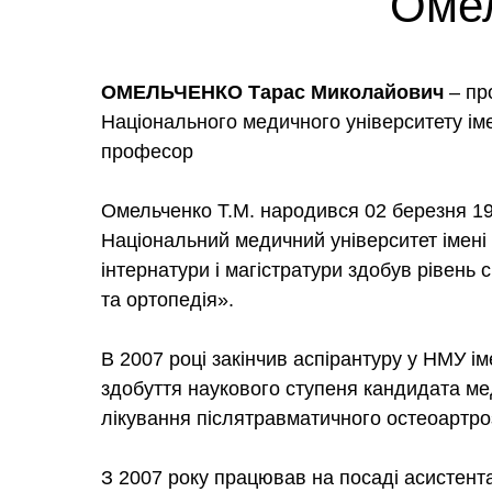
Омел
ОМЕЛЬЧЕНКО Тарас Миколайович
– пр
Національного медичного університету ім
професор
Омельченко Т.М. народився 02 березня 197
Національний медичний університет імені 
інтернатури і магістратури здобув рівень 
та ортопедія».
В 2007 році закінчив аспірантуру у НМУ і
здобуття наукового ступеня кандидата мед
лікування післятравматичного остеоартро
З 2007 року працював на посаді асистента