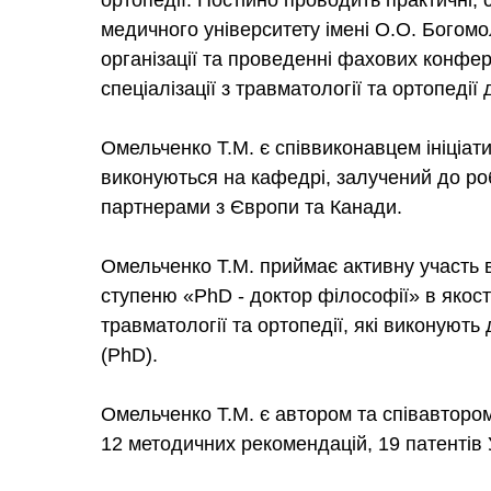
ортопедії. Постійно проводить практичні, с
медичного університету імені О.О. Богом
організації та проведенні фахових конфере
спеціалізації з травматології та ортопедії 
Омельченко Т.М. є співвиконавцем ініціа
виконуються на кафедрі, залучений до ро
партнерами з Європи та Канади.
Омельченко Т.М. приймає активну участь в
ступеню «PhD - доктор філоcофії» в якост
травматології та ортопедії, які виконують
(PhD).
Омельченко Т.М. є автором та співавтором
12 методичних рекомендацій, 19 патентів У