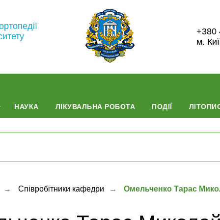
ортопедії
+380 
ситету
м. Ки
НАУКА
ЛІКУВАЛЬНА РОБОТА
ПОДІЇ
ЛІТОПИС
→
Співробітники кафедри
→
Омельченко Тарас Мико