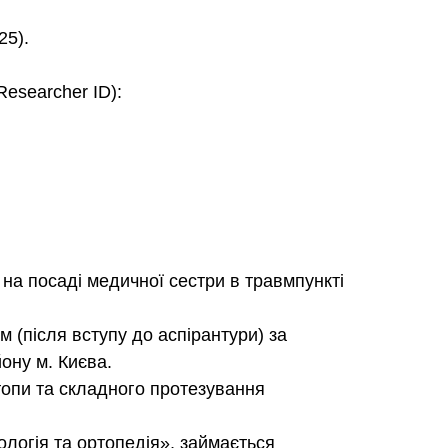
5).
esearcher ID):
на посаді медичної сестри в травмпункті
м (після вступу до аспірантури) за
ону м. Києва.
топи та складного протезування
логія та ортопедія», займається