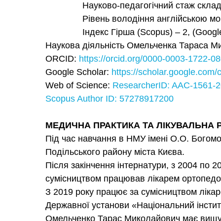
Науково-педагогічний стаж складає
Рівень володіння англійською мовою B
Індекс Гірша (Scopus) – 2, (Google S
Наукова діяльність Омельченка Тараса Ми
ORCID:
https://orcid.org/0000-0003-1722-0
Google Scholar:
https://scholar.google.co
Web of Science:
ResearcherID: AAC-1561-
Scopus Author ID: 57278917200
МЕДИЧНА ПРАКТИКА ТА ЛІКУВАЛЬНА 
Під час навчання в НМУ імені О.О. Богомо
Подільського району міста Києва.
Після закінчення інтернатури, з 2004 по 2
сумісництвом працював лікарем ортопедом
З 2019 року працює за сумісництвом ліка
Державної установи «Національний інстит
Омельченко Тарас Миколайович має вищу к