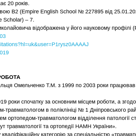
 20 років.
2 (Empire English School № 227895 від 25.01.202
cholar) – 7.
колайовича відображена у його науковому профілі (R
803
m/citations?hl=uk&user=P1rysz0AAAAJ
2019
РОБОТА
льця Омельченко Т.М. з 1999 по 2003 роки працював 
019 роки спочатку за основним місцем роботи, а згодо
-травматологом в поліклініці № 1 Дніпровського рай
рем ортопедом-травматологом відділення патології с
ут травматології та ортопедії НАМН України».
валіфікаційну категорію за спеціальністю «травмато