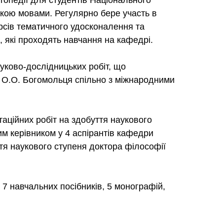
ортопедії для студентів Національного
ькою мовами. Регулярно бере участь в
курсів тематичного удосконалення та
ів, які проходять навчання на кафедрі.
уково-дослідницьких робіт, що
і О.О. Богомольця спільно з міжнародними
таційних робіт на здобуття наукового
им керівником у 4 аспірантів кафедри
ття наукового ступеня доктора філософії
 7 навчальних посібників, 5 монографій,