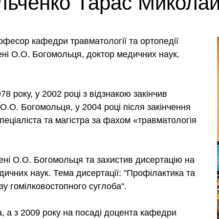
ьченко Тарас Микола
офесор кафедри травматології та ортопедії
ені О.О. Богомольця, доктор медичних наук,
8 року, у 2002 році з відзнакою закінчив
О.О. Богомольця, у 2004 році після закінчення
спеціаліста та магістра за фахом «травматологія
мені О.О. Богомольця та захистив дисертацію на
ичних наук. Тема дисертації: "Профілактика та
зу гомілковостопного суглоба".
, а з 2009 року на посаді доцента кафедри