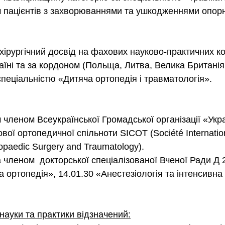
м пацієнтів з захворюваннями та ушкодженнями опорн
хірургічний досвід на фахових науково-практичних к
аїні та за кордоном (Польща, Литва, Велика Британія, 
 спеціальністю «Дитяча ортопедія і травматологія».
леном Всеукраїнської Громадської організації «Укра
ої ортопедичної спільноти SICOT (Société Internation
thopaedic Surgery and Traumatology).
а членом докторської спеціалізованої Вченої Ради Д 
 ортопедія», 14.01.30 «Анестезіологія та інтенсивна 
науки та практики відзначений: